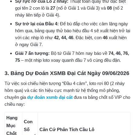
Sự rực rỡ của Lô 2 nháy:
Thuật toán quay thử đặc biệt
gọi tên 2 con lô là
27
(nổ ở Giải 1 và Giải 3) và
08
(nổ 2
nháy liên tiếp ở Giải 4).
Sự trở lại của Đầu 4:
Để bù đắp cho việc câm lặng ngày
hôm qua, bảng quay thử báo hiệu đầu 4 sẽ xuất hiện trở lại
với các nhịp lô như
42, 44, 46
. Đặc biệt, con
46
xuất hiện
ở ngay Giải 7.
Giải 7 ấn tượng:
Bộ tứ Giải 7 hôm nay báo về
74, 46, 76,
75
– một nhịp loto xoay quanh đầu 7 vô cùng đều đặn.
3. Bảng Dự Đoán XSMB Đại Cát Ngày 09/06/2026
Từ việc soi chiếu hiện tượng “Đầu 4 câm”, loto rơi 80 (2 nháy
hôm qua) và các tín hiệu cực mạnh từ hệ thống mô phỏng,
chuyên gia
dự đoán xsmb đại cát
đưa ra bảng chốt số VIP cho
chiều nay:
Hạng
Con
Mục
Số
Căn Cứ Phân Tích Cầu Lô
Chốt