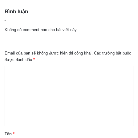
Bình luận
Không có comment nào cho bài viết này.
Email của bạn sẽ không được hiển thị công khai.
Các trường bắt buộc
được đánh dấu
*
B
ì
n
h
l
u
ậ
Tên
*
n