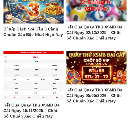
Kết Quả Quay Thử XSMB Đại
Bí Kíp Cách Soi Cầu 3 Càng
Cát Ngày 02/12/2025 – Chốt
Chuẩn Xác Bậc Nhất Hiện Nay
Số Chuẩn Xác Chiều Nay
Kết Quả Quay Thử XSMB Đại
Cát Ngày 05/05/2026 – Chốt
Số Chuẩn Xác Chiều Nay
Kết Quả Quay Thử XSMB Đại
Cát Ngày 15/11/2025 – Chốt
Số Chuẩn Xác Chiều Nay