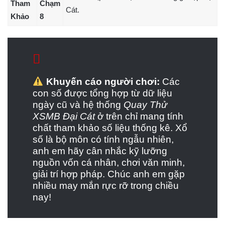
Tham
Chạm
Cát.
Khảo
8
Khuyến cáo người chơi:
Các
con số được tổng hợp từ dữ liệu
ngày cũ và hệ thống
Quay Thử
XSMB Đại Cát
ở trên chỉ mang tính
chất tham khảo số liệu thống kê. Xổ
số là bộ môn có tính ngẫu nhiên,
anh em hãy cân nhắc kỹ lưỡng
nguồn vốn cá nhân, chơi văn minh,
giải trí hợp pháp. Chúc anh em gặp
nhiều may mắn rực rỡ trong chiều
nay!