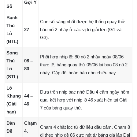
Gợi Ý
Số
Bạch
Con số sáng nhất được hệ thống quay thử
Thủ
27
báo nổ 2 nháy ở các vị trí giải lớn (G1 và
Lô
G3).
(BTL)
Song
Phối hợp nhịp lô: 80 nổ 2 nháy ngày 08/06
Thủ
08 –
thực tế, bảng quay thử 09/06 lại báo 08 nổ 2
Lô
80
nháy. Cặp đôi hoàn hảo cho chiều nay.
(STL)
Lô
Dựa trên nhịp bạc nhớ Đầu 4 câm ngày hôm
Khung
44 –
qua, kết hợp với nhịp lô 46 xuất hiện tại Giải
(Giải
46
7 của bảng quay thử.
hạn)
Dàn
Chạm
Chạm 4 chắt lọc từ dữ liệu đầu câm. Chạm 8
Đề
4,
đi theo nhịp đề 86 cực nét từ bảng giả lập Đại