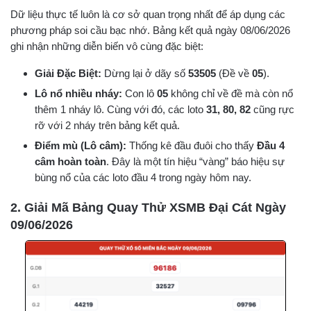
Dữ liệu thực tế luôn là cơ sở quan trọng nhất để áp dụng các
phương pháp soi cầu bạc nhớ. Bảng kết quả ngày 08/06/2026
ghi nhận những diễn biến vô cùng đặc biệt:
Giải Đặc Biệt:
Dừng lại ở dãy số
53505
(Đề về
05
).
Lô nổ nhiều nháy:
Con lô
05
không chỉ về đề mà còn nổ
thêm 1 nháy lô. Cùng với đó, các loto
31, 80, 82
cũng rực
rỡ với 2 nháy trên bảng kết quả.
Điểm mù (Lô câm):
Thống kê đầu đuôi cho thấy
Đầu 4
câm hoàn toàn
. Đây là một tín hiệu “vàng” báo hiệu sự
bùng nổ của các loto đầu 4 trong ngày hôm nay.
2. Giải Mã Bảng Quay Thử XSMB Đại Cát Ngày
09/06/2026