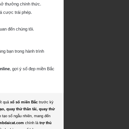
mở thưởng chính thức.
á cược trái phép.
quan đến chúng tôi.
ng bạn trong hành trình
nline
, gợi ý số đẹp miền Bắc
ết quả
xổ số miền Bắc
trước kỳ
o, quay thử thần tài, quay thử
n tạo số ngẫu nhiên, mang đến
mbdaicat.com
chính là
trợ thủ