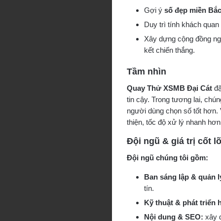
Gợi ý
số đẹp miền Bắ
Duy trì tính khách quan
Xây dựng cộng đồng ngư
kết chiến thắng.
Tầm nhìn
Quay Thử XSMB Đại Cát
đặ
tin cậy. Trong tương lai, ch
người dùng chọn số tốt hơn.
thiện, tốc độ xử lý nhanh hơ
Đội ngũ & giá trị cốt lõ
Đội ngũ chúng tôi gồm:
Ban sáng lập & quản l
tín.
Kỹ thuật & phát triển 
Nội dung & SEO:
xây d