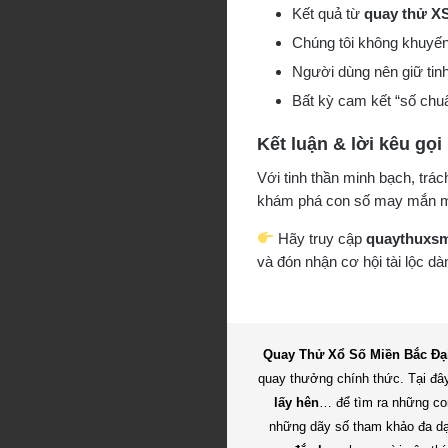
Kết quả từ
quay thử X
Chúng tôi không khuyến
Người dùng nên giữ tinh
Bất kỳ cam kết “số chu
Kết luận & lời kêu gọ
Với tinh thần minh bạch, trá
khám phá con số may mắn m
Hãy truy cập
quaythuxsm
và đón nhận cơ hội tài lộc dà
Quay Thử Xổ Số Miền Bắc Đại
quay thưởng chính thức. Tại đây
lấy hên
… để tìm ra những co
những dãy số tham khảo đa dạn