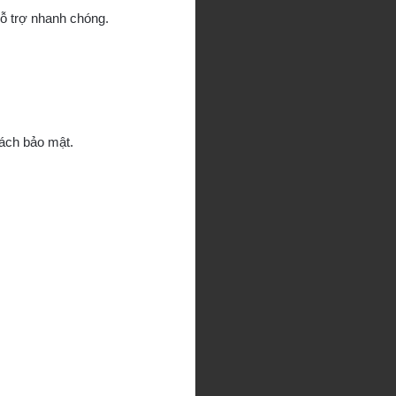
ỗ trợ nhanh chóng.
ách bảo mật.