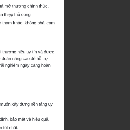
quả mở thưởng chính thức.
n thiệp thủ công.
nh tham khảo, không phải cam
i thương hiệu uy tín và được
ự đoán nâng cao để hỗ trợ
trải nghiệm ngày càng hoàn
 muốn xây dựng nền tảng uy
 định, bảo mật và hiệu quả.
 tốt nhất.