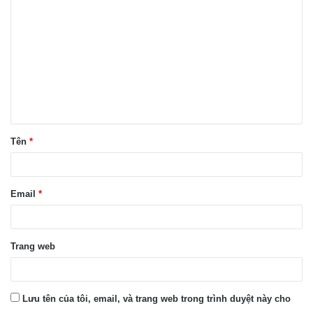
ì
n
h
l
u
ậ
Tên
*
n
*
Email
*
Trang web
Lưu tên của tôi, email, và trang web trong trình duyệt này cho