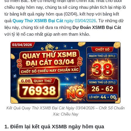
số miền Bắc. Để có những nhận định chính xác nhất cho buổi
chiều ngày hôm nay, chúng ta sẽ cùng nhau phân tích lại nhịp lô
từ bảng kết quả ngày hôm qua (02/04), kết hợp với bảng kết
quả
Quay Thử XSMB Đại Cát
ngày 03/04/2026
. Từ những dữ
liệu này, chúng tôi sẽ đưa ra những
Dự Đoán XSMB Đại Cát
với tỷ lệ nổ cao nhất giúp anh em tham khảo.
Kết Quả Quay Thử XSMB Đại Cát Ngày 03/04/2026 – Chốt Số Chuẩn
Xác Chiều Nay
1. Điểm lại kết quả XSMB ngày hôm qua