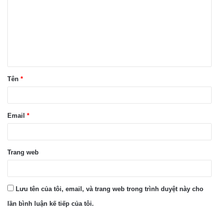
n
h
l
u
ậ
Tên
*
n
*
Email
*
Trang web
Lưu tên của tôi, email, và trang web trong trình duyệt này cho
lần bình luận kế tiếp của tôi.