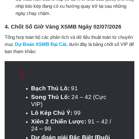
nhịp loto kép đang có xu hướng quay trở lại sau những
ngày chạy chậm.
4. Chốt Số Giờ Vàng XSMB Ngày 02/07/2026
Tổng hợp toàn bộ các phân tích và dữ liệu thuật toán từ chuyên
mục
Dự Đoán XSMB Đại Cát
, dưới đây là bảng chốt số VIP để
bạn tham khảo:
Bạch Thủ Lô:
91
Song Thủ Lô:
24 – 42 (Cực
VIP)
Lô Kép Chú Ý:
99
Xiên 2 Chiến Lược:
91 – 42 /
24 – 99
Dự đoán giải Đặc Biệt (Đuôi