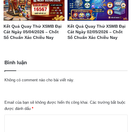
Kết Quả Quay Thử XSMB Đại
Kết Quả Quay Thử XSMB Đại
Cát Ngày 05/04/2026 – Chốt
Cát Ngày 02/05/2026 – Chốt
Số Chuẩn Xác Chiều Nay
Số Chuẩn Xác Chiều Nay
Bình luận
Không có comment nào cho bài viết này.
Email của bạn sẽ không được hiển thị công khai.
Các trường bắt buộc
được đánh dấu
*
B
ì