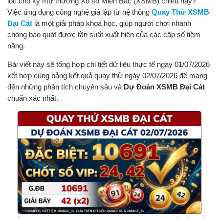
lộc cho kỳ mở thưởng Xổ số Miền Bắc (XSMB) chiều nay?
Việc ứng dụng công nghệ giả lập từ hệ thống
Quay Thử XSMB
Đại Cát
là một giải pháp khoa học, giúp người chơi nhanh
chóng bao quát được tần suất xuất hiện của các cặp số tiềm
năng.
Bài viết này sẽ tổng hợp chi tiết dữ liệu thực tế ngày 01/07/2026
kết hợp cùng bảng kết quả quay thử ngày 02/07/2026 để mang
đến những phân tích chuyên sâu và
Dự Đoán XSMB Đại Cát
chuẩn xác nhất.