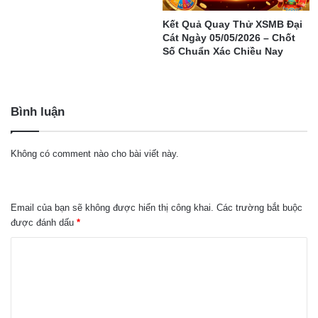
Kết Quả Quay Thử XSMB Đại
Cát Ngày 05/05/2026 – Chốt
Số Chuẩn Xác Chiều Nay
Bình luận
Không có comment nào cho bài viết này.
Email của bạn sẽ không được hiển thị công khai.
Các trường bắt buộc
được đánh dấu
*
B
ì
n
h