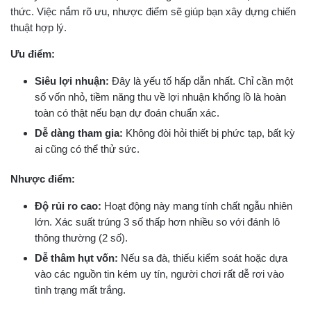
thức. Việc nắm rõ ưu, nhược điểm sẽ giúp bạn xây dựng chiến
thuật hợp lý.
Ưu điểm:
Siêu lợi nhuận:
Đây là yếu tố hấp dẫn nhất. Chỉ cần một
số vốn nhỏ, tiềm năng thu về lợi nhuận khổng lồ là hoàn
toàn có thật nếu bạn dự đoán chuẩn xác.
Dễ dàng tham gia:
Không đòi hỏi thiết bị phức tạp, bất kỳ
ai cũng có thể thử sức.
Nhược điểm:
Độ rủi ro cao:
Hoạt động này mang tính chất ngẫu nhiên
lớn. Xác suất trúng 3 số thấp hơn nhiều so với đánh lô
thông thường (2 số).
Dễ thâm hụt vốn:
Nếu sa đà, thiếu kiểm soát hoặc dựa
vào các nguồn tin kém uy tín, người chơi rất dễ rơi vào
tình trạng mất trắng.