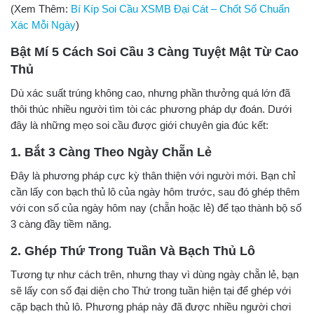
(Xem Thêm:
Bí Kíp Soi Cầu XSMB Đại Cát – Chốt Số Chuẩn
Xác Mỗi Ngày
)
Bật Mí 5 Cách Soi Cầu 3 Càng Tuyệt Mật Từ Cao
Thủ
Dù xác suất trúng không cao, nhưng phần thưởng quá lớn đã
thôi thúc nhiều người tìm tòi các phương pháp dự đoán. Dưới
đây là những mẹo soi cầu được giới chuyên gia đúc kết:
1. Bắt 3 Càng Theo Ngày Chẵn Lẻ
Đây là phương pháp cực kỳ thân thiện với người mới. Bạn chỉ
cần lấy con bạch thủ lô của ngày hôm trước, sau đó ghép thêm
với con số của ngày hôm nay (chẵn hoặc lẻ) để tạo thành bộ số
3 càng đầy tiềm năng.
2. Ghép Thứ Trong Tuần Và Bạch Thủ Lô
Tương tự như cách trên, nhưng thay vì dùng ngày chẵn lẻ, bạn
sẽ lấy con số đại diện cho Thứ trong tuần hiện tại để ghép với
cặp bạch thủ lô. Phương pháp này đã được nhiều người chơi